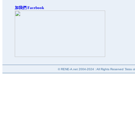
加我們 Facebook
© RENE-A.net 2004-2024 : All Rights Reserved
Terms of