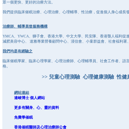
眾一個更快、更好的治療方法。
我們提供臨床催眠治療、心理治療、心理輔導、性治療，促進個人身心成長
治療師、輔導員曾服務機構
YMCA、YWCA、獅子會、香港大學、中文大學、民安隊、香港聾人褔利促進
減肥美容中心、 達雅專業營養顧問中心、浸信會、小童群益會、社會褔利署
我們均是有經驗之
臨床催眠學家、臨床心理學家、心理治療師、心理輔導員、社會工作者、語
格。
>> 兒童心理測驗
心理健康測驗
性健
網站連結
連峻博士 個人網站
更多有關身、心、靈的資料
免費學催眠
香港催眠醫師及心理治療師公會