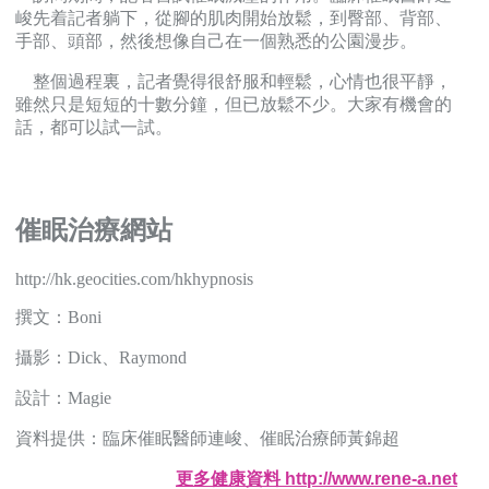
峻先着記者躺下，從腳的肌肉開始放鬆，到臀部、背部、
手部、頭部，然後想像自己在一個熟悉的公園漫步。
整個過程裏，記者覺得很舒服和輕鬆，心情也很平靜，
雖然只是短短的十數分鐘，但已放鬆不少。大家有機會的
話，都可以試一試。
催眠治療網站
http://hk.geocities.com/hkhypnosis
撰文：Boni
攝影：Dick、Raymond
設計：Magie
資料提供：臨床催眠醫師連峻、催眠治療師黃錦超
更多健康資料 http://www.rene-a.net