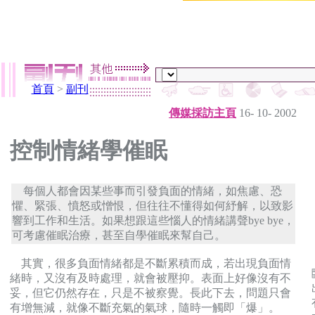
首頁
>
副刊
傳媒採訪主頁
16- 10- 2002
控制情緒學催眠
每個人都會因某些事而引發負面的情緒，如焦慮、恐
懼、緊張、憤怒或憎恨，但往往不懂得如何紓解，以致影
響到工作和生活。如果想跟這些惱人的情緒講聲bye bye，
可考慮催眠治療，甚至自學催眠來幫自己。
其實，很多負面情緒都是不斷累積而成，若出現負面情
緒時，又沒有及時處理，就會被壓抑。表面上好像沒有不
妥，但它仍然存在，只是不被察覺。長此下去，問題只會
有增無減，就像不斷充氣的氣球，隨時一觸即「爆」。