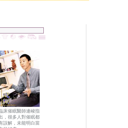
臨床催眠醫師連峻指
出，很多人對催眠都
有誤解，未能明白當