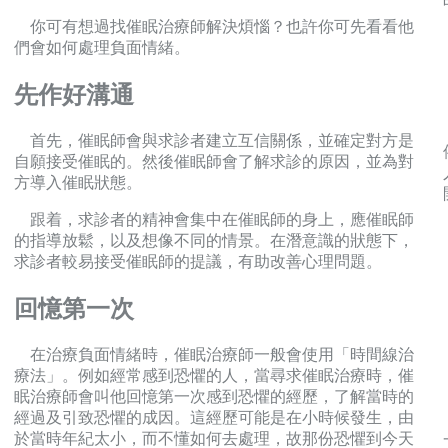
你可有想過找催眠治療師解決煩惱？也許你可先看看他
們會如何處理負面情緒。
先作好溝通
首先，催眠師會與求診者建立互信關係，並確定對方是
自願接受催眠的。然後催眠師會了解求診的原因，並為對
方導入催眠狀態。
跟着，求診者的精神會集中在催眠師的身上，應催眠師
的指導放鬆，以及想像不同的情景。在潛意識的狀態下，
求診者較易接受催眠師的提議，有助改善心理問題。
回憶第一次
在治療負面情緒時，催眠治療師一般會使用「時間線治
療法」。例如經常感到恐懼的人，當尋求催眠治療時，催
眠治療師會叫他回憶第一次感到恐懼的經歷，了解當時的
經過及引致恐懼的成因。這經歷可能是在小時候發生，由
於當時年紀太小，而不懂如何去處理，故那份恐懼到今天