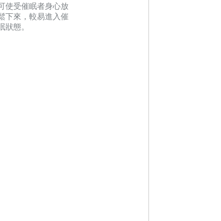
可使受催眠者身心放
鬆下來，較易進入催
眠狀態。