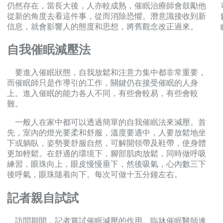
仍然存在，當長大後，人亦較成熟，催眠治療師會鼓勵他
從新的角度去看這件事，從而消除恐懼。潛意識接收到新
信息，就會影響人的態度和思想，將舊觀念改正過來。
自我催眠減壓法
要進入催眠狀態，自我放鬆和注意力集中都非常重要，
而催眠師只是作導引的工作，關鍵仍在接受催眠的人身
上。進入催眠的能力各人不同，有些會較易，有些會較
難。
一般人在家中都可以透過簡單的自我催眠法來減壓。首
先，室內的燈光要柔和舒服，溫度要適中，人要放鬆地坐
下或躺臥，姿勢要舒服自然，可解開領帶及鞋帶，使身體
更加輕鬆。在舒適的環境下，腳部肌肉放鬆，同時做呼吸
練習，眼珠向上，眼皮慢慢垂下，然後吸氣，心內數三下
後呼氣，眼珠隨着向下。每次可做十五分鐘左右。
記者親自試試
訪問期間，記者嘗試催眠減壓的作用。臨牀催眠醫師連