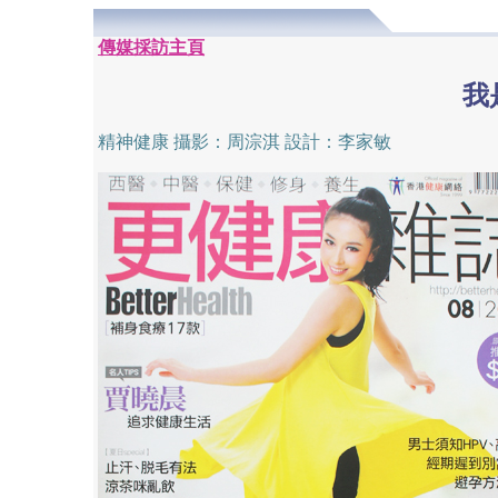
傳媒採訪主頁
我
精神健康 攝影：周淙淇 設計
：李家敏