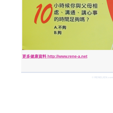
更多健康資料 http://www.rene-a.net
© RENELIEN.com 