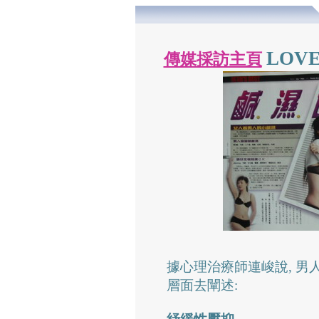
LOVE
傳媒採訪主頁
據心理治療師連峻說, 
層面去闡述: