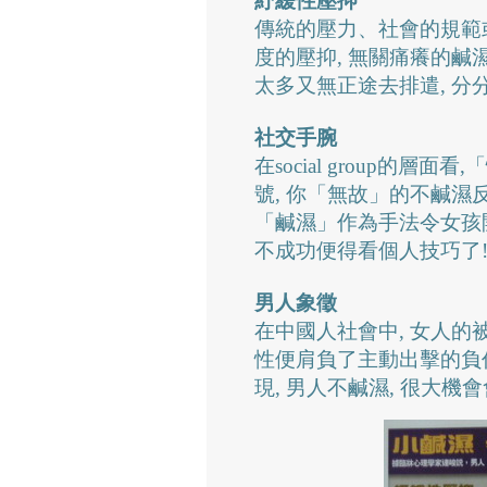
紓緩性壓抑
傳統的壓力、社會的規範
度的壓抑, 無關痛癢的鹹
太多又無正途去排遣, 分
社交手腕
在social group的
號, 你「無故」的不鹹濕反
「鹹濕」作為手法令女孩開心
不成功便得看個人技巧了
男人象徵
在中國人社會中, 女人的被
性便肩負了主動出擊的負
現, 男人不鹹濕, 很大