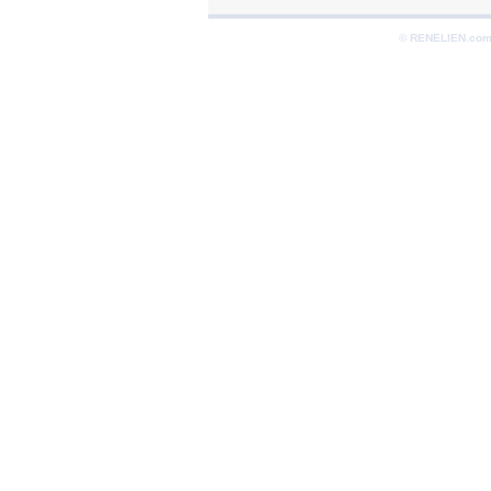
© RENELIEN.com 