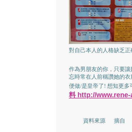
對自己本人的人格缺乏正
作為男朋友的你，只要讓
忘時常在人前稱讚她的衣
便做/是皇帝了! 想知更
料 http://www.rene-
資料來源 摘自 東 周