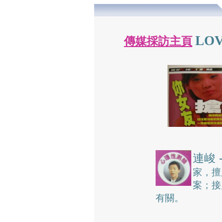
LOV
傳媒採訪主頁
連峻
家，擅
案；接
有關。