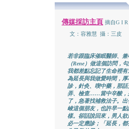
傳媒採訪主頁
摘自G I R
文：容雅慧 攝：三
皮
若非跟臨床催眠醫師、兼
（Rene）做這個訪問，
我都差點忘記了生命裡有
為延長與我做愛時間，厚
診，針灸、喫中藥，那話
弄、檢查……當中辛酸，
了，急著找補救法子。出
峻這個朋友，也許早一點
樣。卻話說回來，男人欲
必一定應診；「延長，都要