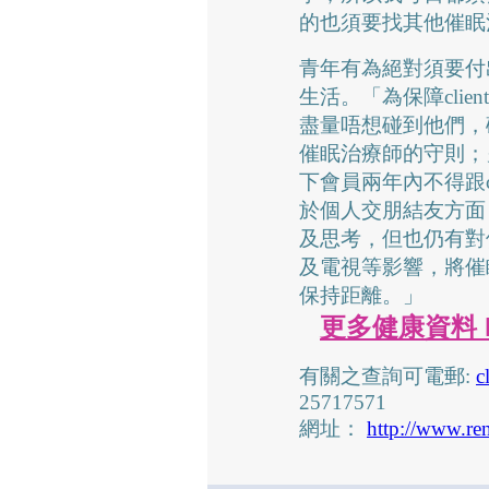
的也須要找其他催眠
青年有為絕對須要付
生活。「為保障cli
盡量唔想碰到他們，
催眠治療師的守則；
下會員兩年內不得跟c
於個人交朋結友方面
及思考，但也仍有對
及電視等影響，將催
保持距離。」
更多健康資料 htt
有關之查詢可電郵:
c
25717571
網址：
http://www.re