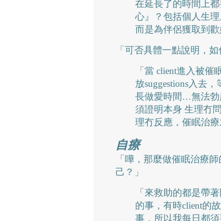
在延長了的時間上都
心』？包括個人生理
而是為伴侶獲取到歡
「可否具體一點說明，如
「當 client進入
放suggestions入去
長做愛時間…無法勃起的 
須證明本身 生理冇
理冇反應，催眠治療
自療
「嘩，那麼做催眠治療師
己？」
「來救助的都是帶著
的事，有時clien
事，所以我每日都須