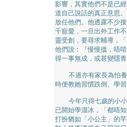
影響，其實他們不是已經
道自己說話的真正意思。
放任他們。他透露不少接
千寵愛，一旦出外工作不
靈受創，要尋求輔導，「
他們說︰『慢慢搵，唔啱
得一事無成，或甚變隱青
不過亦有家長為怕養出
時便教她習慣跌倒、學習
今年只得七歲的小小溜
已開始學溜冰，「都唔知
打扮猶如「小公主」的芊