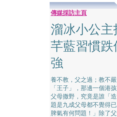
傳媒採訪主頁
溜冰小公主
芊藍習慣跌
強
養不教，父之過；教不嚴
「王子」，那邊一個港孩
父母撒野，究竟是誰「造
題是九成父母都不覺得已
脾氣有何問題！」除了父