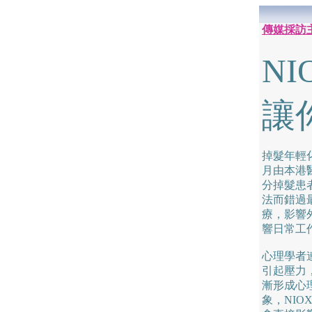
傳媒採訪
N
讓
掉髮年輕
月由本港
分掉髮患
法而錯過
療，影響
響日常工
心理學者
引起壓力
漸形成心
象，NI