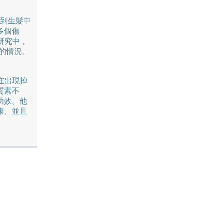
元到生髮中
多個傷
研究中，
頭的情況。
要在出現掉
質素不
功效。他
康、並且