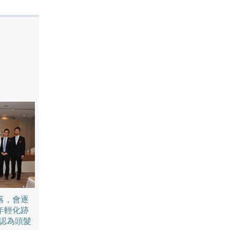
落，會逐
年輕化跡
者認為頭髮