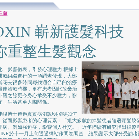
主頁
IOXIN 嶄新護髮科技
你重整生髮觀念
化，影響儀表，引發心理壓力 根據上
醫療組織進行的一項調查發現，大部
者花去很多時間尋找適合自己的治療
最佳治療時機，更有患者因此放棄治
外觀之餘更令身心承受不少壓力，影
作，生活甚至人際關係。
連峻博士透過真實病例說明掉髮如何
，從而影響患者的心理質素：「絕大多數的掉髮患者隨著頭髮脫
理病。例如強迫症，影響個人社交。」近年陸續有研究指出掉髮
OXINR於十一月上旬透過網站作問卷調查，結果顯示大部分受訪