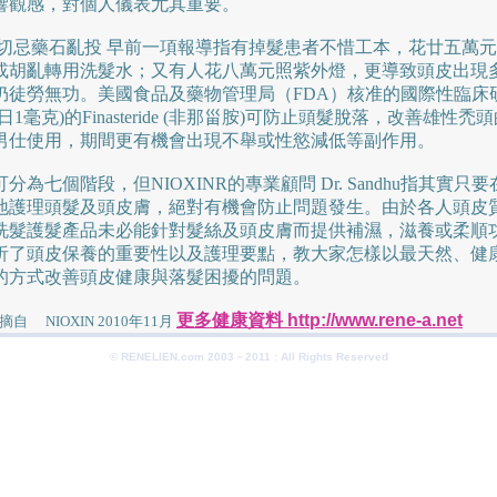
響觀感，對個人儀表尤其重要。
 切忌藥石亂投 早前一項報導指有掉髮患者不惜工本，花廿五萬
或胡亂轉用洗髮水；又有人花八萬元照紫外燈，更導致頭皮出現
仍徒勞無功。美國食品及藥物管理局（FDA）核准的國際性臨床
日1毫克)的Finasteride (非那甾胺)可防止頭髮脫落，改善雄性禿
男仕使用，期間更有機會出現不舉或性慾減低等副作用。
分為七個階段，但NIOXINR的專業顧問 Dr. Sandhu指其實只
地護理頭髮及頭皮膚，絕對有機會防止問題發生。由於各人頭皮
洗髮護髮產品未必能針對髮絲及頭皮膚而提供補濕，滋養或柔順
析了頭皮保養的重要性以及護理要點，教大家怎樣以最天然、健
的方式改善頭皮健康與落髮困擾的問題。
更多健康資料 http://www.rene-a.net
 NIOXIN 2010年11月
© RENELIEN.com 2003－2011 : All Rights Reserved