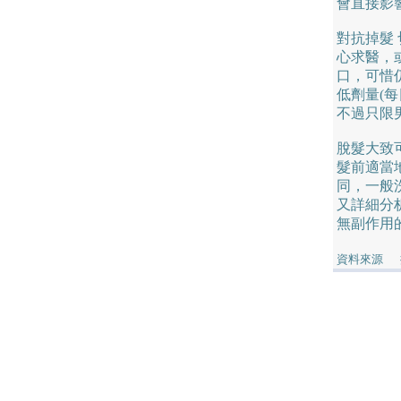
會直接影
對抗掉髮
心求醫，
口，可惜
低劑量(每
不過只限
脫髮大致可
髮前適當
同，一般
又詳細分
無副作用
資料來源 摘自