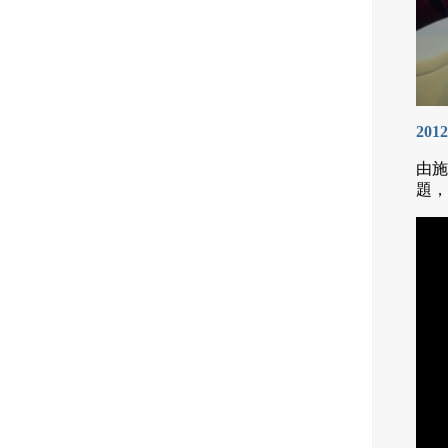
20
由施
題，