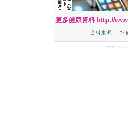
更多健康資料 http://www.
資料來源 摘自 
© RENELIEN.com 