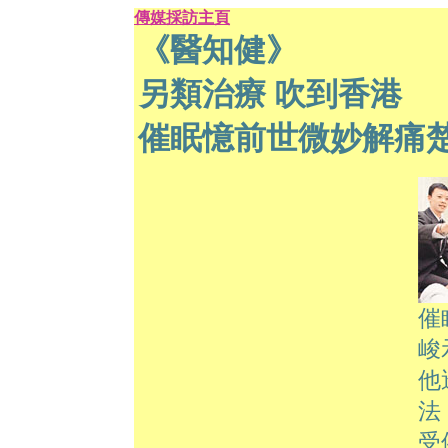
傳媒採訪主頁
《醫知健》
另類治療 吹到香港
催眠憶前世微妙解痛
催
峻
他
法
受