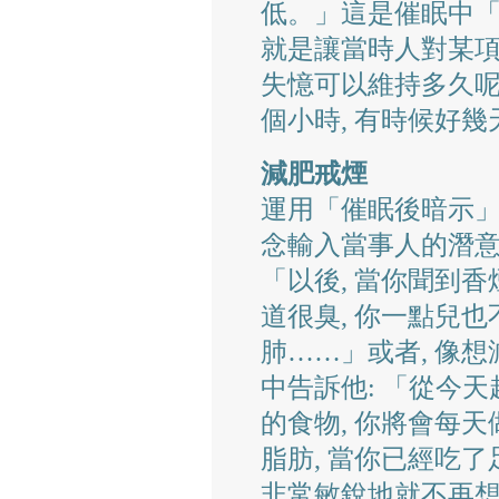
低。」這是催眠中「
就是讓當時人對某
失憶可以維持多久呢?
個小時, 有時候好幾
減肥戒煙
運用「催眠後暗示」
念輸入當事人的潛意
「以後, 當你聞到香
道很臭, 你一點兒
肺……」或者, 像想
中告訴他: 「從今天
的食物, 你將會每天
脂肪, 當你已經吃了
非常敏銳地就不再