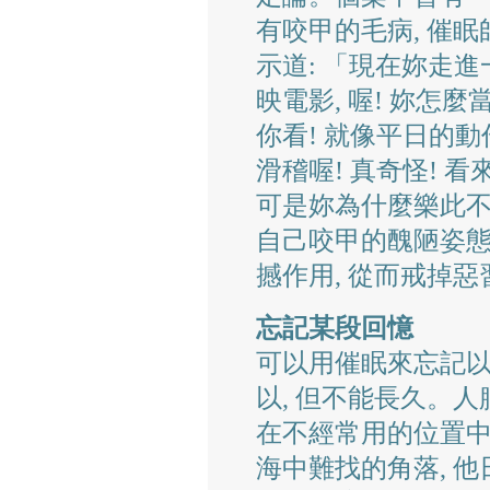
有咬甲的毛病, 催眠
示道: 「現在妳走進
映電影, 喔! 妳怎麼
你看! 就像平日的動
滑稽喔! 真奇怪! 看
可是妳為什麼樂此不
自己咬甲的醜陋姿態
撼作用, 從而戒掉惡
忘記某段回憶
可以用催眠來忘記以前
以, 但不能長久。人
在不經常用的位置中
海中難找的角落, 