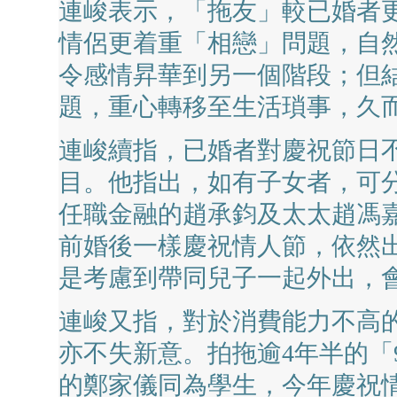
連峻表示，「拖友」較已婚者
情侶更着重「相戀」問題，自
令感情昇華到另一個階段；但
題，重心轉移至生活瑣事，久
連峻續指，已婚者對慶祝節日
目。他指出，如有子女者，可
任職金融的趙承鈞及太太趙馮
前婚後一樣慶祝情人節，依然
是考慮到帶同兒子一起外出，
連峻又指，對於消費能力不高
亦不失新意。拍拖逾4年半的「9
的鄭家儀同為學生，今年慶祝情人節